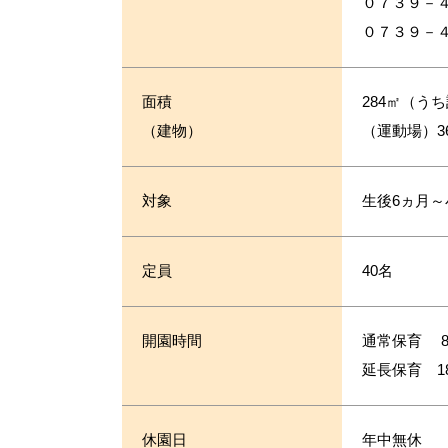
０７３９－
０７３９－
面積
284㎡（うち
（建物）
（運動場）36
対象
生後6ヵ月～
定員
40名
開園時間
通常保育 8：
延長保育 18
休園日
年中無休