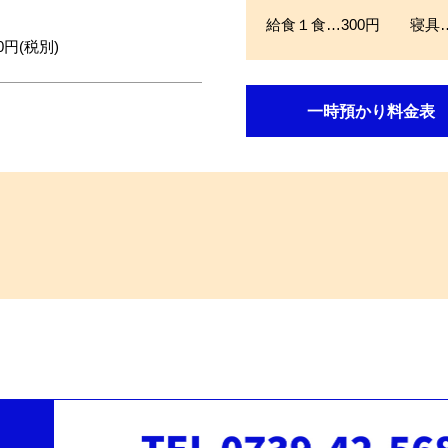
給食１食…300円 寝具…
0円(税別)
一時預かり料金表
。