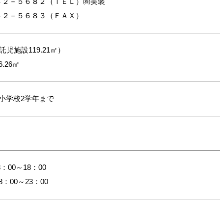
４２－５６８２（ＴＥＬ）㈱美装
４２－５６８３（ＦＡＸ）
託児施設119.21㎡）
.26㎡
小学校2学年まで
00～18：00
：00～23：00